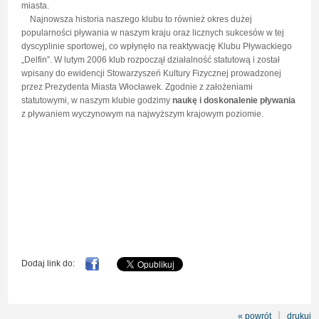
miasta.
Najnowsza historia naszego klubu to również okres dużej
popularności pływania w naszym kraju oraz licznych sukcesów w tej
dyscyplinie sportowej, co wpłynęło na reaktywację Klubu Pływackiego
„Delfin”. W lutym 2006 klub rozpoczął działalność statutową i został
wpisany do ewidencji Stowarzyszeń Kultury Fizycznej prowadzonej
przez Prezydenta Miasta Włocławek. Zgodnie z założeniami
statutowymi, w naszym klubie godzimy
naukę i doskonalenie pływania
z pływaniem wyczynowym na najwyższym krajowym poziomie.
Dodaj link do:
« powrót
drukuj