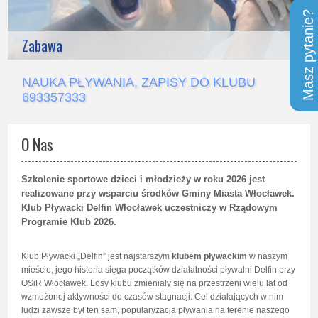
Masz pytanie?
Zabawa
NAUKA PŁYWANIA, ZAPISY DO KLUBU
693357333
O Nas
Szkolenie sportowe dzieci i młodzieży
w roku 2026 jest
realizowane przy wsparciu
środków Gminy Miast
a
Włocławek.
Klub Pływacki Delfin Włocławek uczestniczy w Rządowym
Programie Klub 2026.
Klub Pływacki „Delfin” jest najstarszym
klubem pływackim
w naszym
mieście, jego historia sięga początków działalności pływalni Delfin przy
OSiR Włocławek. Losy klubu zmieniały się na przestrzeni wielu lat od
wzmożonej aktywności do czasów stagnacji. Cel działających w nim
ludzi zawsze był ten sam, popularyzacja pływania na terenie naszego